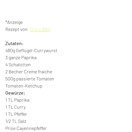
*Anzeige
Rezept von  
Tito`s BBQ
Zutaten: 
480g Geflügel-Currywurst
3 ganze Paprika
4 Schalotten
2 Becher Creme fraiche 
500g passierte Tomaten
Tomaten-Ketchup 
Gewürze:
1 TL Paprika
1 TL Curry
1 TL Pfeffer
1/2 TL Salz
Prise Cayennepfeffer 