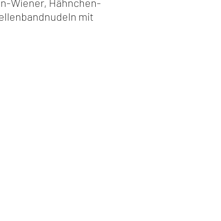
en-Wiener, Hähnchen-
Wellenbandnudeln mit